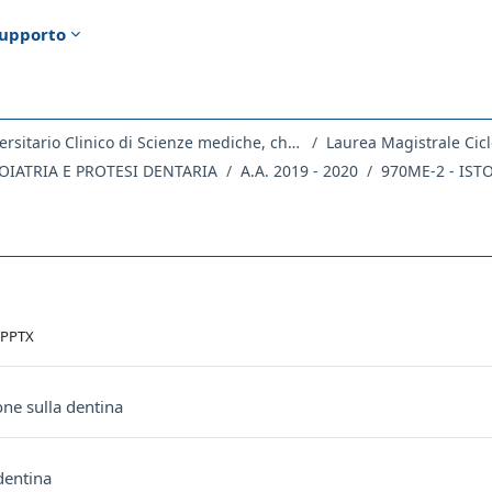
upporto
Dipartimento Universitario Clinico di Scienze mediche, chirurgiche e della salute
Laurea Magistrale Cicl
IATRIA E PROTESI DENTARIA
A.A. 2019 - 2020
970ME-2 - IST
ella sezione
File
PPTX
Pacchetto SCORM
one sulla dentina
Quiz
 dentina