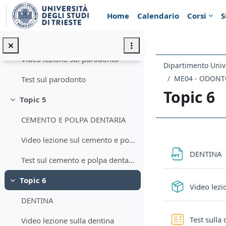
Vai al contenuto principale
Home
Calendario
Corsi
S
Topic 4
Minimizza
il parodonto
Video lezione sul parodonto
ME04 - ODONTO
Test sul parodonto
Topic 6
Topic 5
Minimizza
CEMENTO E POLPA DENTARIA
Schema d
Video lezione sul cemento e polpa dentaria
DENTINA
Test sul cemento e polpa dentaria
Topic 6
Minimizza
Video lezi
DENTINA
Test sulla
Video lezione sulla dentina