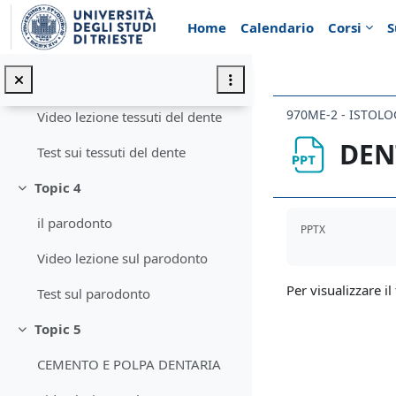
Vai al contenuto principale
sviluppo dei denti
Home
Calendario
Corsi
S
Topic 3
Minimizza
i tessuti del dente
970ME-2 - ISTOLO
Video lezione tessuti del dente
DEN
Test sui tessuti del dente
Topic 4
Minimizza
Aggregazione de
il parodonto
PPTX
Video lezione sul parodonto
Per visualizzare il 
Test sul parodonto
Topic 5
Minimizza
CEMENTO E POLPA DENTARIA