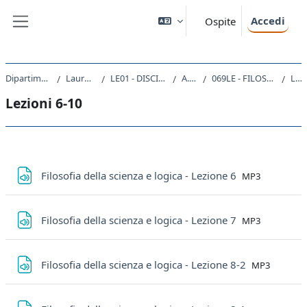
Vai al contenuto principale
Accedi
Ospite
Pannello laterale
Dipartimento di Studi Umanistici
Laurea triennale (DM270)
LE01 - DISCIPLINE STORICHE E FILOSOFICHE
A.A. 2019 - 2020
069LE - FILOSOFIA DELLA SCIENZA E LOGICA 2019
Lezioni 6-10
Lezioni 6-10
Schema della sezione
File
Filosofia della scienza e logica - Lezione 6
MP3
File
Filosofia della scienza e logica - Lezione 7
MP3
File
Filosofia della scienza e logica - Lezione 8-2
MP3