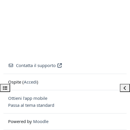
Contatta il supporto
Ospite (
Accedi
)
Apri indice del corso
Apri
Ottieni l'app mobile
Passa al tema standard
Powered by
Moodle