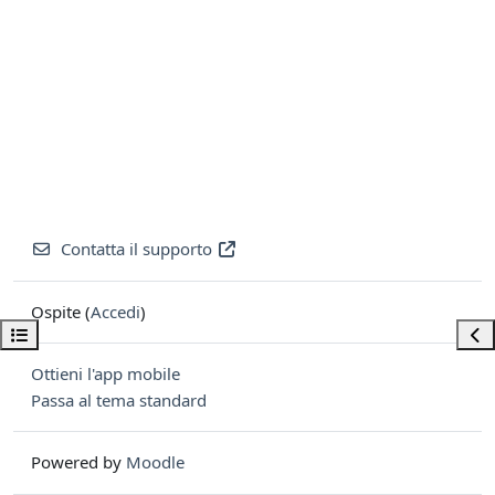
Contatta il supporto
Ospite (
Accedi
)
Apri indice del corso
Apri
Ottieni l'app mobile
Passa al tema standard
Powered by
Moodle