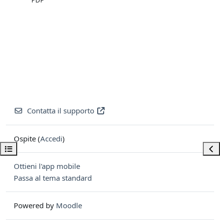
PDF
Contatta il supporto
Ospite (
Accedi
)
Apri indice del corso
Apri
Ottieni l'app mobile
Passa al tema standard
Powered by
Moodle