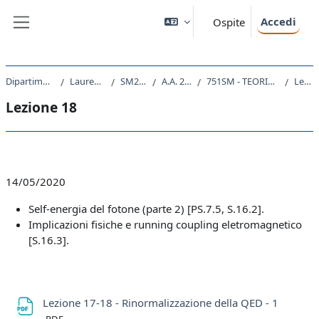
Vai al contenuto principale
Accedi
Ospite
Pannello laterale
Dipartimento di Fisica
Laurea Magistrale
SM23 - FISICA
A.A. 2019 - 2020
751SM - TEORIA DEI CAMPI II 2019
Lezione 18
Lezione 18
Schema della sezione
14/05/2020
Self-energia del fotone (parte 2) [PS.7.5, S.16.2].
Implicazioni fisiche e running coupling eletromagnetico
[S.16.3].
File
Lezione 17-18 - Rinormalizzazione della QED - 1