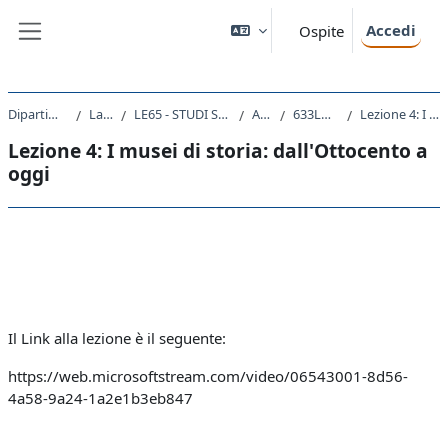
Vai al contenuto principale
Accedi
Ospite
Pannello laterale
Dipartimento di Studi Umanistici
Laurea Magistrale
LE65 - STUDI STORICI. DALL'ANTICO AL CONTEMPORANEO
A.A. 2020 - 2021
633LM - PUBLIC HISTORY 2020
Lezione 4: I musei di storia: dall'Ottocento a oggi
Lezione 4: I musei di storia: dall'Ottocento a
oggi
Schema della sezione
Il Link alla lezione è il seguente:
https://web.microsoftstream.com/video/06543001-8d56-
4a58-9a24-1a2e1b3eb847