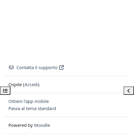
Contatta il supporto
Ospite (
Accedi
)
Apri indice del corso
Apri
Ottieni l'app mobile
Passa al tema standard
Powered by
Moodle