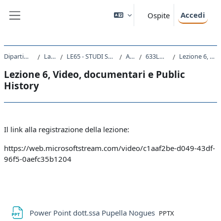
Vai al contenuto principale
Accedi
Ospite
Pannello laterale
Dipartimento di Studi Umanistici
Laurea Magistrale
LE65 - STUDI STORICI. DALL'ANTICO AL CONTEMPORANEO
A.A. 2020 - 2021
633LM - PUBLIC HISTORY 2020
Lezione 6, Video, documentari e Public History
Lezione 6, Video, documentari e Public
History
Schema della sezione
Il link alla registrazione della lezione:
https://web.microsoftstream.com/video/c1aaf2be-d049-43df-
96f5-0aefc35b1204
File
Power Point dott.ssa Pupella Nogues
PPTX