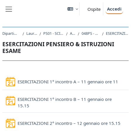
Vai al contenuto principale
Accedi
Ospite
Pannello laterale
Dipartimento di Scienze della Vita
Laurea triennale (DM270)
PS01 - SCIENZE E TECNICHE PSICOLOGICHE
A.A. 2020 - 2021
048PS - PENSIERO E LINGUAGGIO 2020
ESERCITAZIONI PENSIERO & ISTRUZIONI ESAME
ESERCITAZIONI PENSIERO & ISTRUZIONI
ESAME
Schema della sezione
Preno
ESERCITAZIONI 1° incontro A – 11 gennaio ore 11
ESERCITAZIONI 1° incontro B – 11 gennaio ore
Prenotazione
15.15
Pren
ESERCITAZIONI 2° incontro – 12 gennaio ore 15.15