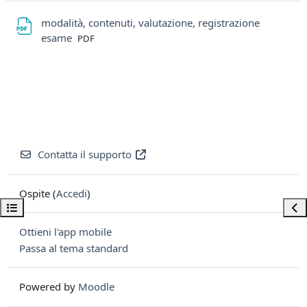
modalità, contenuti, valutazione, registrazione
File
esame
PDF
Contatta il supporto
Ospite (
Accedi
)
Apri indice del corso
Apri
Ottieni l'app mobile
Passa al tema standard
Powered by
Moodle