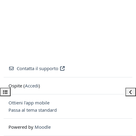
Contatta il supporto
Ospite (
Accedi
)
Apri indice del corso
Apri
Ottieni l'app mobile
Passa al tema standard
Powered by
Moodle