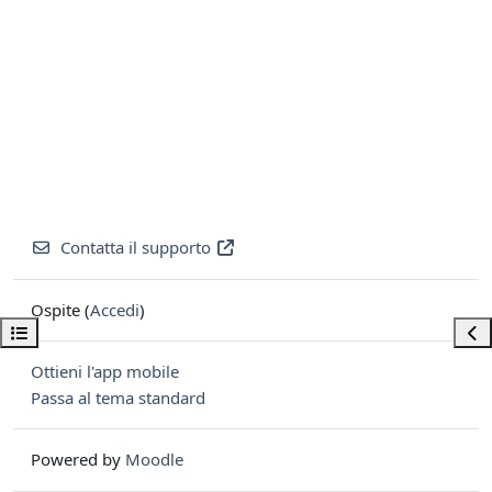
Contatta il supporto
Ospite (
Accedi
)
Apri indice del corso
Apri
Ottieni l'app mobile
Passa al tema standard
Powered by
Moodle