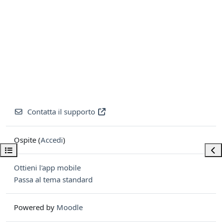
Contatta il supporto
Ospite (
Accedi
)
Apri indice del corso
Apri
Ottieni l'app mobile
Passa al tema standard
Powered by
Moodle