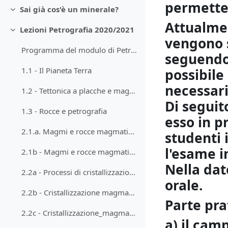
permetter
Sai già cos'è un minerale?
Minimizza
Attualmen
Lezioni Petrografia 2020/2021
Minimizza
vengono s
Programma del modulo di Petrografia
seguendo 
1.1 - Il Pianeta Terra
possibile
necessari
1.2 - Tettonica a placche e magmatismo
Di seguit
1.3 - Rocce e petrografia
esso in p
2.1.a. Magmi e rocce magmatiche
studenti 
l'esame i
2.1b - Magmi e rocce magmatiche, parte b
Nella dat
2.2a - Processi di cristallizzazione
orale.
2.2b - Cristallizzazione magmatica
Parte pra
2.2c - Cristallizzazione_magmatica
a) il cam