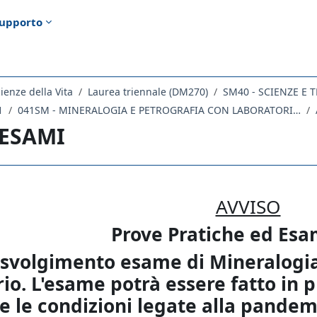
upporto
ienze della Vita
Laurea triennale (DM270)
1
041SM - MINERALOGIA E PETROGRAFIA CON LABORATORIO 2020
 ESAMI
ella sezione
AVVISO
Prove Pratiche ed Esam
svolgimento esame di Mineralogia
io. L'esame potrà essere fatto in 
e le condizioni legate alla pande