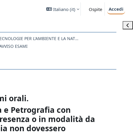
Accedi
Italiano ‎(it)‎
Ospite
Apri
SM40 - SCIENZE E TECNOLOGIE PER L'AMBIENTE E LA NATURA
AVVISO ESAMI
i orali.
 e Petrografia con
presenza o in modalità da
mia non dovessero