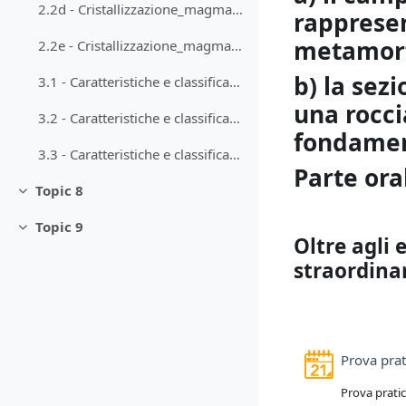
2.2d - Cristallizzazione_magmatica
rappresen
metamorfi
2.2e - Cristallizzazione_magmatica
b) la sezi
3.1 - Caratteristiche e classificazioni delle rocce magmatiche intrusive
una rocci
3.2 - Caratteristiche e classificazioni delle rocce magmatiche effusive
fondament
3.3 - Caratteristiche e classificazioni delle rocce vulcaniche di attività esplosiva
Parte ora
Topic 8
Minimizza
Topic 9
Minimizza
Oltre agli
straordinar
Prova pra
Prova prati