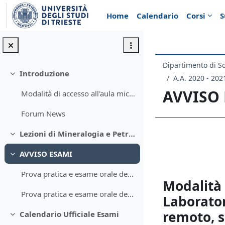
Vai al contenuto principale
Home
Calendario
Corsi
S
Dipartimento di Sc
Introduzione
Minimizza
A.A. 2020 - 202
AVVISO
Modalità di accesso all'aula microscopia per esercitazioni
Forum News
Lezioni di Mineralogia e Petrografia con Laboratorio
Schema d
Minimizza
AVVISO ESAMI
Minimizza
Prova pratica e esame orale del 26 novembre 2021
Modalità 
Prova pratica e esame orale del 10 dicembre 2021
Laborator
remoto, s
Calendario Ufficiale Esami
Minimizza