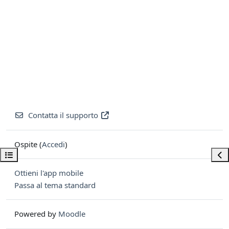
Contatta il supporto
Ospite (
Accedi
)
Apri indice del corso
Apri
Ottieni l'app mobile
Passa al tema standard
Powered by
Moodle