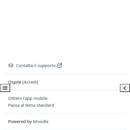
Contatta il supporto
Ospite (
Accedi
)
Apri indice del corso
Apri
Ottieni l'app mobile
Passa al tema standard
Powered by
Moodle