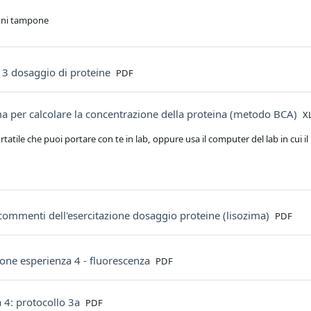
oni tampone
File
 3 dosaggio di proteine
PDF
Fi
 per calcolare la concentrazione della proteina (metodo BCA)
X
ortatile che puoi portare con te in lab, oppure usa il computer del lab in cui 
File
e commenti dell'esercitazione dosaggio proteine (lisozima)
PDF
File
one esperienza 4 - fluorescenza
PDF
File
 4: protocollo 3a
PDF