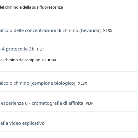
del chinino e della sua fluorescenza
l calcolo delle concentrazioni di chinino (bevanda)
XLSX
File
a 4 protocollo 3b
PDF
el chinino da campioni di urina
l calcolo chinino (campione biologico)
XLSX
File
 esperienza 6 - cromatografia di affinità
PDF
URL
fia video esplicativo