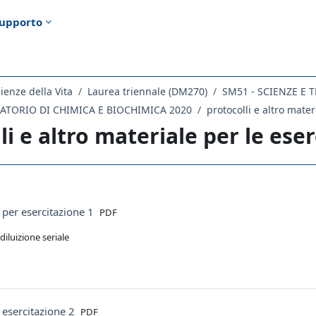
upporto
ienze della Vita
Laurea triennale (DM270)
SM51 - SCIENZE E
ATORIO DI CHIMICA E BIOCHIMICA 2020
protocolli e altro mater
li e altro materiale per le eser
ella sezione
File
 per esercitazione 1
PDF
diluizione seriale
File
 esercitazione 2
PDF