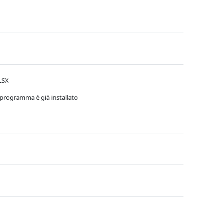
le
LSX
il programma è già installato