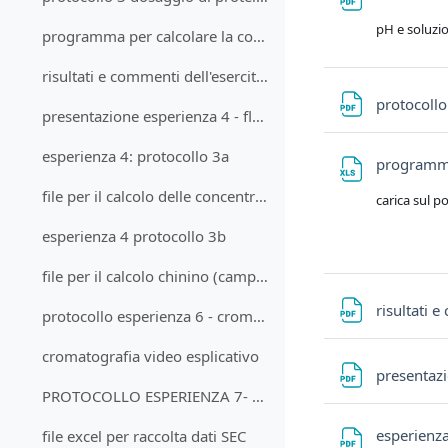
pH e soluzi
programma per calcolare la concentrazione della proteina (metodo BCA)
risultati e commenti dell'esercitazione dosaggio proteine (lisozima)
protocollo
presentazione esperienza 4 - fluorescenza
esperienza 4: protocollo 3a
programma
file per il calcolo delle concentrazioni di chinino (bevanda)
carica sul p
esperienza 4 protocollo 3b
file per il calcolo chinino (campione biologico)
risultati 
protocollo esperienza 6 - cromatografia di affinità
cromatografia video esplicativo
presentazi
PROTOCOLLO ESPERIENZA 7- SEC
esperienza
file excel per raccolta dati SEC