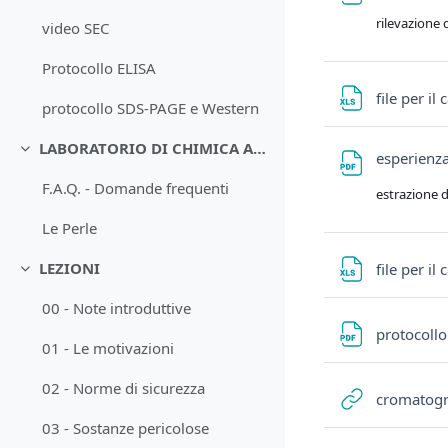
rilevazione 
video SEC
Protocollo ELISA
file per i
protocollo SDS-PAGE e Western
LABORATORIO DI CHIMICA A.A.20-21
Minimizza
esperienz
F.A.Q. - Domande frequenti
estrazione d
Le Perle
LEZIONI
file per i
Minimizza
00 - Note introduttive
protocollo
01 - Le motivazioni
02 - Norme di sicurezza
cromatogra
03 - Sostanze pericolose