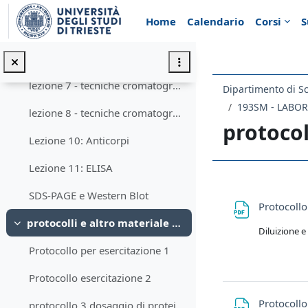
centrifugazione in gradiente di densità
Vai al contenuto principale
Home
Calendario
Corsi
S
purificazione di mitocondri da muscolo scheletrico
lezione 6 - frazionamento e centrifugazione
lezione 7 - tecniche cromatografiche - parte 1
Dipartimento di Sc
193SM - LABOR
lezione 8 - tecniche cromatografiche - parte 2
protocol
Lezione 10: Anticorpi
Lezione 11: ELISA
Schema d
SDS-PAGE e Western Blot
Protocollo
protocolli e altro materiale per le esercitazioni
Minimizza
Diluizione e 
Protocollo per esercitazione 1
Protocollo esercitazione 2
Protocollo
protocollo 3 dosaggio di proteine