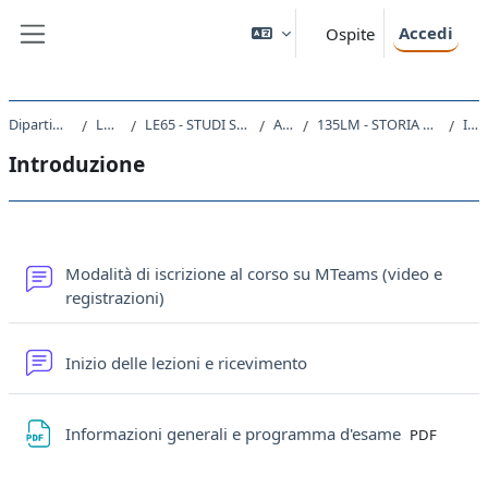
Vai al contenuto principale
Accedi
Ospite
Pannello laterale
Dipartimento di Studi Umanistici
Laurea Magistrale
LE65 - STUDI STORICI. DALL'ANTICO AL CONTEMPORANEO
A.A. 2020 - 2021
135LM - STORIA DELLA FORMAZIONE DEGLI STATI NAZIONALI NEL XIX SECOLO 2020
Introduzione
Introduzione
Schema della sezione
Modalità di iscrizione al corso su MTeams (video e
Forum
registrazioni)
Forum
Inizio delle lezioni e ricevimento
File
Informazioni generali e programma d'esame
PDF