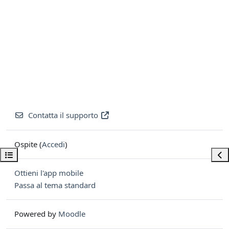
Contatta il supporto
Ospite (
Accedi
)
Apri indice del corso
Apri
Ottieni l'app mobile
Passa al tema standard
Powered by
Moodle