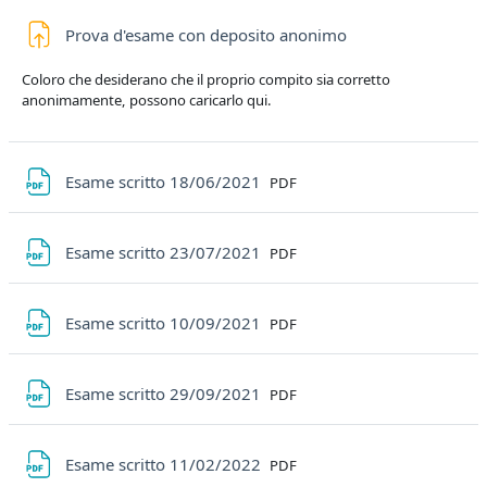
Compito
Prova d'esame con deposito anonimo
Coloro che desiderano che il proprio compito sia corretto
anonimamente, possono caricarlo qui.
File
Esame scritto 18/06/2021
PDF
File
Esame scritto 23/07/2021
PDF
File
Esame scritto 10/09/2021
PDF
File
Esame scritto 29/09/2021
PDF
File
Esame scritto 11/02/2022
PDF