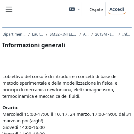
Vai al contenuto principale
Accedi
Ospite
Pannello laterale
Dipartimento di Matematica e Geoscienze
Laurea triennale (DM270)
SM32 - INTELLIGENZA ARTIFICIALE E DATA ANALYTICS
A.A. 2020 - 2021
261SM - INTRODUZIONE ALLA FISICA 2020
Informazioni generali
Informazioni generali
Schema della sezione
L'obiettivo del corso è di introdurre i concetti di base del
metodo sperimentale e della modellizzazione in fisica, e i
principi di meccanica newtoniana, elettromagnetismo,
termodinamica e meccanica dei fluidi.
Orario
:
Mercoledi 15:00-17:00 il 10, 17, 24 marzo, 17:00-19:00 dal 31
marzo in poi (argh!)
Giovedì 14:00-16:00
Venerdì 14:00-16:00