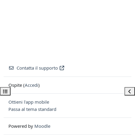
Contatta il supporto
Ospite (
Accedi
)
Apri indice del corso
Apri
Ottieni l'app mobile
Passa al tema standard
Powered by
Moodle