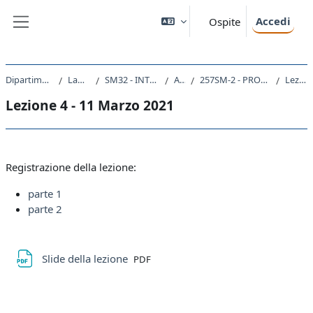
Vai al contenuto principale
Accedi
Ospite
Pannello laterale
Dipartimento di Matematica e Geoscienze
Laurea triennale (DM270)
SM32 - INTELLIGENZA ARTIFICIALE E DATA ANALYTICS
A.A. 2020 - 2021
257SM-2 - PROGRAMMAZIONE E ARCHITETTURE DEGLI ELABORATORI - mod. B 2020
Lezione 4 - 11 Marzo 2021
Lezione 4 - 11 Marzo 2021
Schema della sezione
Registrazione della lezione:
parte 1
parte 2
File
Slide della lezione
PDF