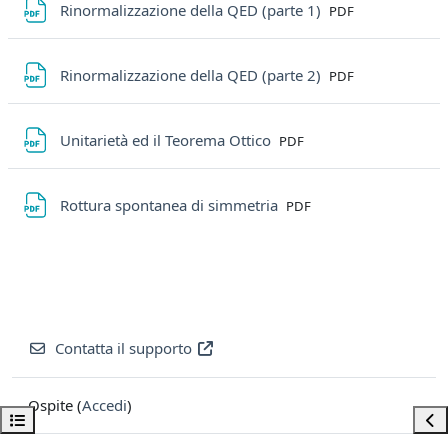
File
Rinormalizzazione della QED (parte 1)
PDF
File
Rinormalizzazione della QED (parte 2)
PDF
File
Unitarietà ed il Teorema Ottico
PDF
File
Rottura spontanea di simmetria
PDF
Contatta il supporto
Ospite (
Accedi
)
Apri indice del corso
Apri