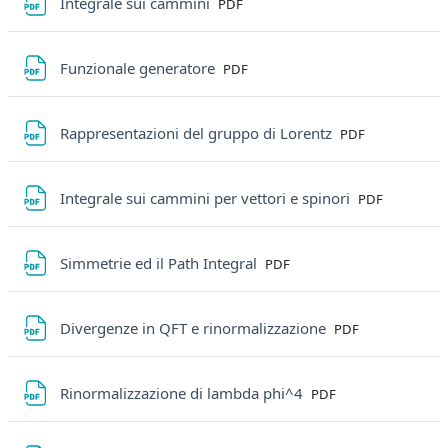
File
Integrale sui cammini
PDF
File
Funzionale generatore
PDF
File
Rappresentazioni del gruppo di Lorentz
PDF
File
Integrale sui cammini per vettori e spinori
PDF
File
Simmetrie ed il Path Integral
PDF
File
Divergenze in QFT e rinormalizzazione
PDF
File
Rinormalizzazione di lambda phi^4
PDF