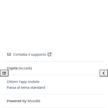
Contatta il supporto
Ospite (
Accedi
)
Apri indice del corso
Apri
Ottieni l'app mobile
Passa al tema standard
Powered by
Moodle