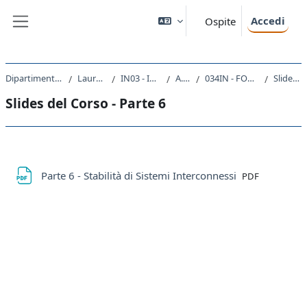
Vai al contenuto principale
Accedi
Ospite
Pannello laterale
Dipartimento di Ingegneria e Architettura
Laurea triennale (DM270)
IN03 - INGEGNERIA INDUSTRIALE
A.A. 2020 - 2021
034IN - FONDAMENTI DI AUTOMATICA 2020
Slides del Corso - Parte 6
Slides del Corso - Parte 6
Schema della sezione
File
Parte 6 - Stabilità di Sistemi Interconnessi
PDF