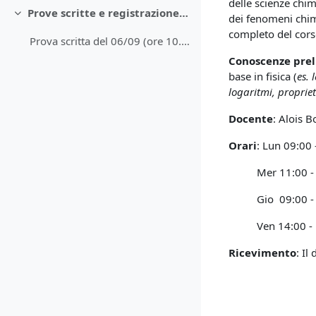
delle scienze chi
Prove scritte e registrazione voti
dei
fenomeni chim
Minimizza
completo del corso
Prova scritta del 06/09 (ore 10.00)
Conoscenze prel
base in fisica
(
es. 
logaritmi, proprie
Docente
: Alois B
Orari
: Lun 09:00 
Mer 11:00 - 13:
Gio 09:00 - 11:
Ven 14:00 - 17:0
Ricevimento
: Il