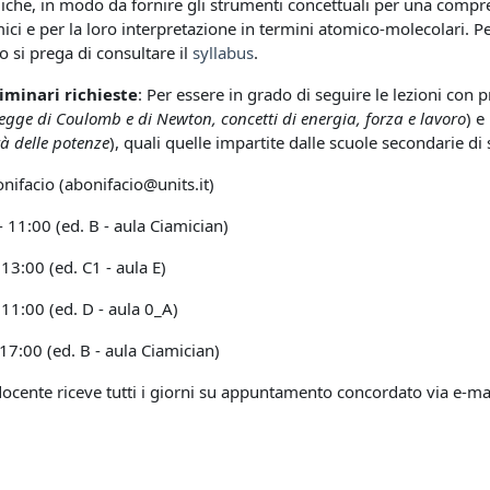
miche
, in modo da fornire gli strumenti concettuali per una compr
ici
e per la loro
interpretazione in termini atomico-molecolari
. P
 si prega di consultare il
syllabus
.
iminari richieste
: Per essere in grado di seguire le lezioni con p
legge di Coulomb e di Newton, concetti di energia, forza e lavoro
)
e
tà delle potenze
), quali quelle impartite dalle scuole secondarie d
onifacio (abonifacio@units.it)
- 11:00 (ed. B - aula Ciamician)
00 (ed. C1 - aula E)
00 (ed. D - aula 0_A)
0 (ed. B - aula Ciamician)
 docente riceve tutti i giorni su appuntamento concordato via e-mai