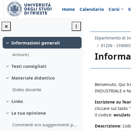
Vai al contenuto principale
Home
Calendario
Corsi
S
Dipartimento di In
Informazioni generali
Minimizza
012IN - CHIMI
Informa
Annunci
Testi consigliati
Minimizza
Materiale didattico
Schema d
Minimizza
Benvenuto
.
Qui tr
Slides docente
INDUSTRIALE e NA
Links
Iscrizione su Te
Minimizza
cliccare sul tasto
La tua opinione
il codice:
wcu2at
Minimizza
Commenti e/o suggerimenti per il corso
Descrizione
: L’o