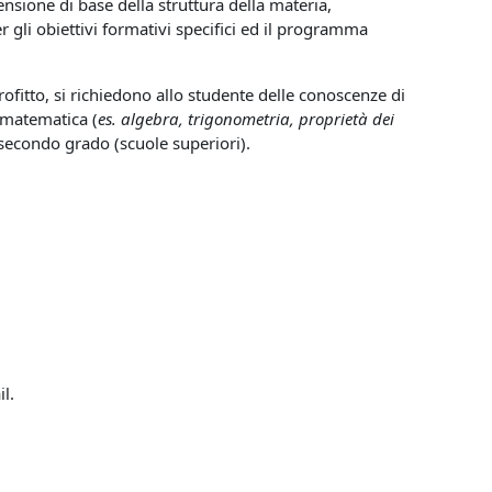
ensione di base della
struttura della materia
,
er gli obiettivi formativi specifici ed il programma
rofitto, si richiedono allo studente delle
conoscenze di
 matematica
(
es. algebra, trigonometria, proprietà dei
i secondo grado (scuole superiori).
l.