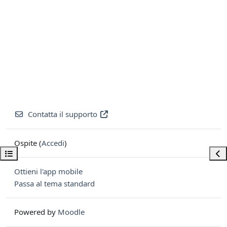
Contatta il supporto
Ospite (
Accedi
)
Apri indice del corso
Apri
Ottieni l'app mobile
Passa al tema standard
Powered by
Moodle