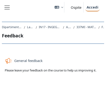
Vai al contenuto principale
Accedi
Ospite
Pannello laterale
Dipartimento di Ingegneria e Architettura
Laurea Magistrale
IN17 - INGEGNERIA DI PROCESSO E DEI MATERIALI
A.A. 2021 - 2022
337MI - MATERIALI CRITICI E STRATEGICI 2021
Feedback
Feedback
Schema della sezione
General feedback
Please leave your feedback on the course to help us improving it.