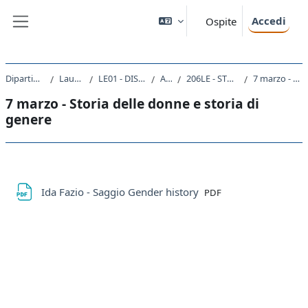
Vai al contenuto principale
Accedi
Ospite
Pannello laterale
Dipartimento di Studi Umanistici
Laurea triennale (DM270)
LE01 - DISCIPLINE STORICHE E FILOSOFICHE
A.A. 2021 - 2022
206LE - STORIA DELLE DONNE E DI GENERE 2021
7 marzo - Storia delle donne e storia di genere
7 marzo - Storia delle donne e storia di
genere
Schema della sezione
File
Ida Fazio - Saggio Gender history
PDF