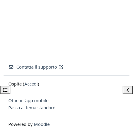
Contatta il supporto
Ospite (
Accedi
)
Apri indice del corso
Apri
Ottieni l'app mobile
Passa al tema standard
Powered by
Moodle