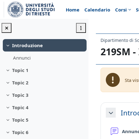
Vai al contenuto principale
Home
Calendario
Corsi
S
Dipartimento di Sc
Introduzione
Minimizza
219SM 
Annunci
Topic 1
Minimizza
Sta vi
Topic 2
Minimizza
Topic 3
Minimizza
Schema d
Topic 4
Minimizza
Intro
Minimizza
Topic 5
Minimizza
Annun
Topic 6
Minimizza