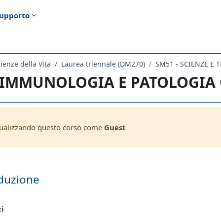
upporto
ienze della Vita
Laurea triennale (DM270)
SM51 - SCIENZE E
- IMMUNOLOGIA E PATOLOGIA 
sualizzando questo corso come
Guest
ella sezione
duzione
Forum
ci