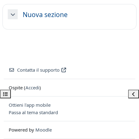
Nuova sezione
Minimizza
Contatta il supporto
Ospite (
Accedi
)
Apri indice del corso
Apri
Ottieni l'app mobile
Passa al tema standard
Powered by
Moodle