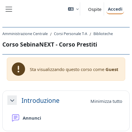
Vai al contenuto principale
Accedi
Ospite
Pannello laterale
Amministrazione Centrale
Corsi Personale T-A
Biblioteche
Corso SebinaNEXT - Corso Prestiti
Sta visualizzando questo corso come
Guest
Schema della sezione
Introduzione
Minimizza tutto
Minimizza
Forum
Annunci