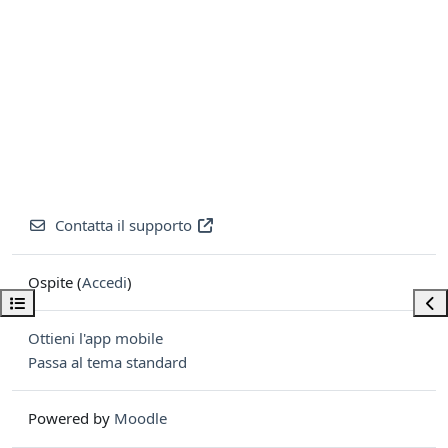
Contatta il supporto
Ospite (
Accedi
)
Apri indice del corso
Apri
Ottieni l'app mobile
Passa al tema standard
Powered by
Moodle