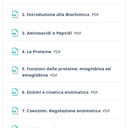
File
2. Introduzione alla Biochimica
PDF
File
3. Aminoacidi e Peptidi
PDF
File
4. Le Proteine
PDF
5. Funzioni delle proteine: mioglobina ed
File
emoglobina
PDF
File
6. Enzimi e cinetica enzimatica
PDF
File
7. Coenzimi. Regolazione enzimatica
PDF