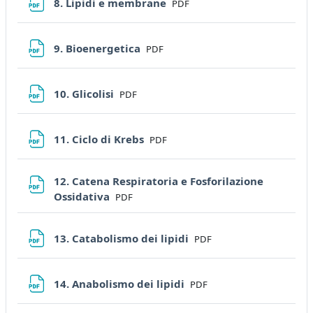
File
8. Lipidi e membrane
PDF
File
9. Bioenergetica
PDF
File
10. Glicolisi
PDF
File
11. Ciclo di Krebs
PDF
12. Catena Respiratoria e Fosforilazione
File
Ossidativa
PDF
File
13. Catabolismo dei lipidi
PDF
File
14. Anabolismo dei lipidi
PDF