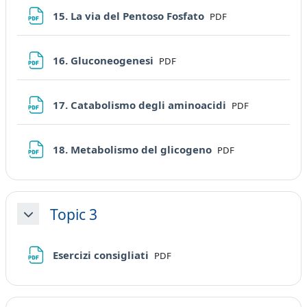
File
15. La via del Pentoso Fosfato
PDF
File
16. Gluconeogenesi
PDF
File
17. Catabolismo degli aminoacidi
PDF
File
18. Metabolismo del glicogeno
PDF
Topic 3
Minimizza
File
Esercizi consigliati
PDF