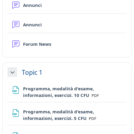
Forum
Annunci
Forum
Annunci
Forum News
Topic 1
Minimizza
Programma, modalità d'esame,
File
informazioni, esercizi. 10 CFU
PDF
Programma, modalità d'esame,
File
informazioni, esercizi. 5 CFU
PDF