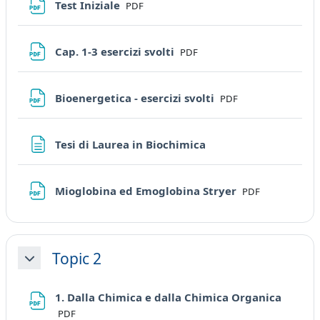
File
Test Iniziale
PDF
File
Cap. 1-3 esercizi svolti
PDF
File
Bioenergetica - esercizi svolti
PDF
Pagina
Tesi di Laurea in Biochimica
File
Mioglobina ed Emoglobina Stryer
PDF
Topic 2
Minimizza
File
1. Dalla Chimica e dalla Chimica Organica
PDF