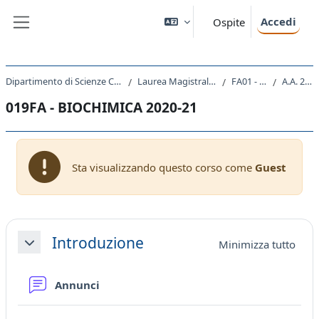
Vai al contenuto principale
Accedi
Ospite
Pannello laterale
Dipartimento di Scienze Chimiche e Farmaceutiche
Laurea Magistrale Ciclo Unico 5 anni
FA01 - FARMACIA
A.A. 2020 - 2021
019FA - BIOCHIMICA 2020-21
Sta visualizzando questo corso come
Guest
Schema della sezione
Introduzione
Minimizza tutto
Minimizza
Forum
Annunci