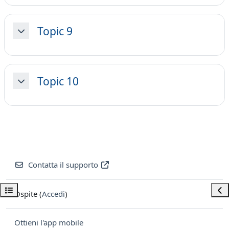
Topic 9
Minimizza
Topic 10
Minimizza
Contatta il supporto
Apri indice del corso
Apri
Ospite (
Accedi
)
Ottieni l'app mobile