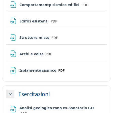
File
Comportamentp sismico edifici
PDF
File
Edifici esistenti
PDF
File
Strutture miste
PDF
File
Archi e volte
PDF
File
Isolamento sismico
PDF
Esercitazioni
Minimizza
File
Analisi geologica zona ex-Sanatorio GO