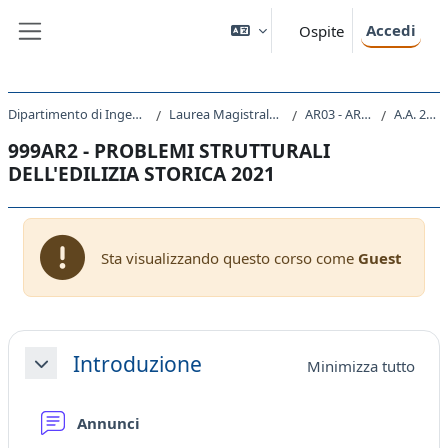
Vai al contenuto principale
Accedi
Ospite
Pannello laterale
Dipartimento di Ingegneria e Architettura
Laurea Magistrale Ciclo Unico 5 anni
AR03 - ARCHITETTURA
A.A. 2021 - 2022
999AR2 - PROBLEMI STRUTTURALI
DELL'EDILIZIA STORICA 2021
Sta visualizzando questo corso come
Guest
Schema della sezione
Introduzione
Minimizza tutto
Minimizza
Forum
Annunci