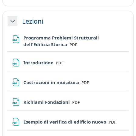
Lezioni
Minimizza
Programma Problemi Strutturali
File
dell'Edilizia Storica
PDF
File
Introduzione
PDF
File
Costruzioni in muratura
PDF
File
Richiami Fondazioni
PDF
File
Esempio di verifica di edificio nuovo
PDF