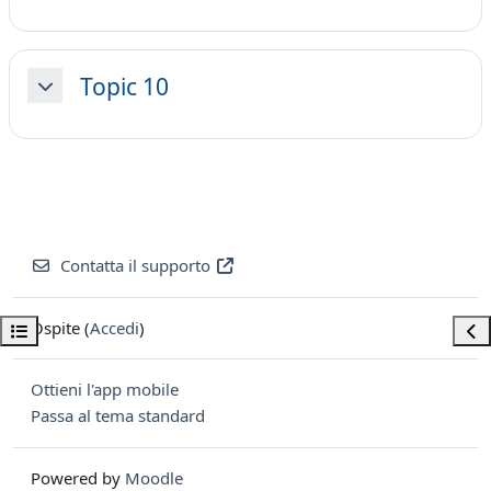
Topic 10
Minimizza
Contatta il supporto
Ospite (
Accedi
)
Apri indice del corso
Apri
Ottieni l'app mobile
Passa al tema standard
Powered by
Moodle