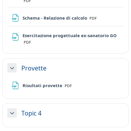
PDF
File
Schema - Relazione di calcolo
PDF
File
Esercitazione progettuale ex-sanatorio GO
PDF
Provette
Minimizza
File
Risultati provette
PDF
Topic 4
Minimizza