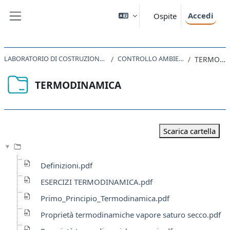
Vai al contenuto principale
Accedi
Ospite
Pannello laterale
LABORATORIO DI COSTRUZIONE DELL'ARCHITETTURA II 2020
CONTROLLO AMBIENTALE DEGLI EDIFICI
TERMODINAMICA
TERMODINAMICA
Aggregazione dei criteri
Scarica cartella
Definizioni.pdf
ESERCIZI TERMODINAMICA.pdf
Primo_Principio_Termodinamica.pdf
Proprietà termodinamiche vapore saturo secco.pdf