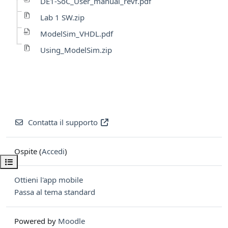
DE1-SoC_User_manual_revf.pdf
Lab 1 SW.zip
ModelSim_VHDL.pdf
Using_ModelSim.zip
Contatta il supporto
Ospite (
Accedi
)
Apri indice del corso
Ottieni l'app mobile
Passa al tema standard
Powered by
Moodle