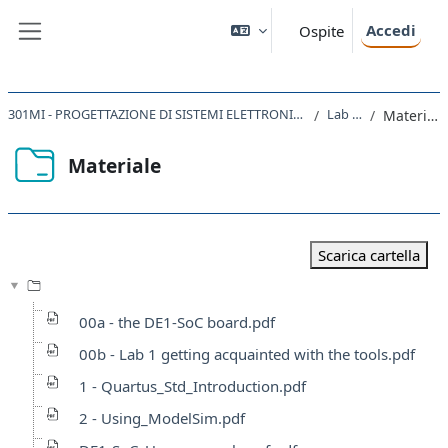
Vai al contenuto principale
Accedi
Ospite
Pannello laterale
301MI - PROGETTAZIONE DI SISTEMI ELETTRONICI 2022
Lab 0B
Materiale
Materiale
Aggregazione dei criteri
Scarica cartella
00a - the DE1-SoC board.pdf
00b - Lab 1 getting acquainted with the tools.pdf
1 - Quartus_Std_Introduction.pdf
2 - Using_ModelSim.pdf