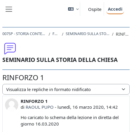
Vai al contenuto principale
Accedi
Ospite
Pannello laterale
007SP - STORIA CONTEMPORANEA 2019
FORUM
SEMINARIO SULLA STORIA DELLA CHIESA
RINFORZO 1
SEMINARIO SULLA STORIA DELLA CHIESA
RINFORZO 1
Modalità visualizzazione
RINFORZO 1
Numero di risposte: 0
di
RAOUL PUPO
-
lunedì, 16 marzo 2020, 14:42
Ho caricato lo schema della lezione in diretta del
giorno 16.03.2020