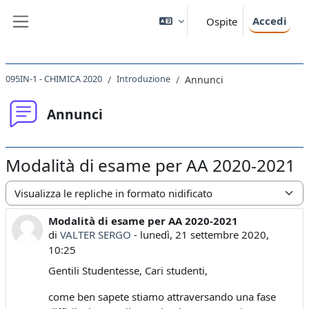
Vai al contenuto principale
Accedi
Ospite
Pannello laterale
095IN-1 - CHIMICA 2020
Introduzione
Annunci
Annunci
Modalità di esame per AA 2020-2021
Modalità visualizzazione
Modalità di esame per AA 2020-2021
Numero di risposte: 0
di
VALTER SERGO
-
lunedì, 21 settembre 2020,
10:25
Gentili Studentesse, Cari studenti,
come ben sapete stiamo attraversando una fase