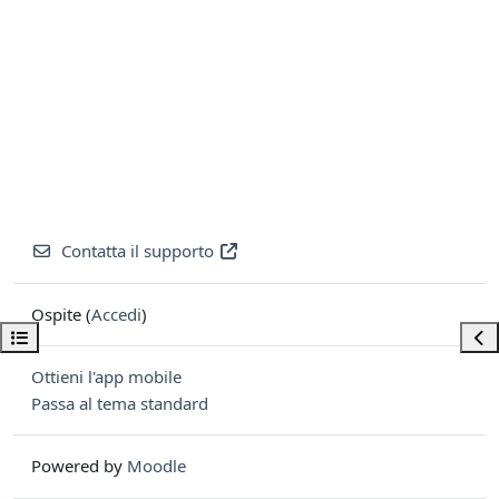
Contatta il supporto
Ospite (
Accedi
)
Apri indice del corso
Apri
Ottieni l'app mobile
Passa al tema standard
Powered by
Moodle