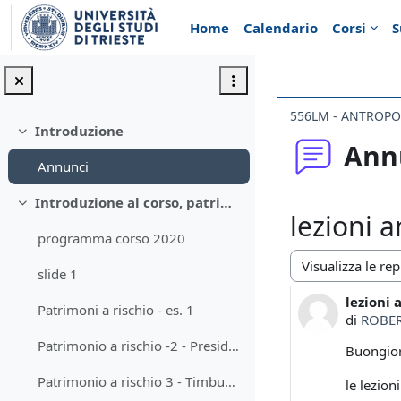
Vai al contenuto principale
Home
Calendario
Corsi
S
556LM - ANTROPO
Introduzione
Minimizza
Ann
Annunci
Introduzione al corso, patrimonio & heritage
Minimizza
lezioni 
programma corso 2020
slide 1
Modalità visualiz
lezioni 
Numero d
Patrimoni a rischio - es. 1
di
ROBER
Patrimonio a rischio -2 - Presidio slow food
Buongio
Patrimonio a rischio 3 - Timbuctu
le lezion