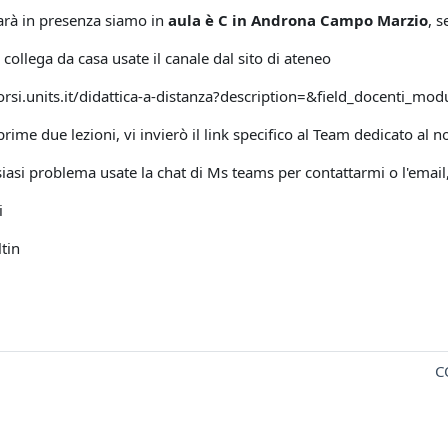
sarà in presenza siamo in
aula è C in Androna Campo Marzio
, s
i collega da casa usate il canale dal sito di ateneo
corsi.units.it/didattica-a-distanza?description=&field_docenti_mo
rime due lezioni, vi invierò il link specifico al Team dedicato al n
siasi problema usate la chat di Ms teams per contattarmi o l'email
i
ltin
C