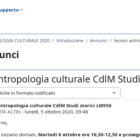
upporto
LOGIA CULTURALE 2020
Introduzione
Annunci
lezioni antr
unci
antropologia culturale CdlM Stud
zazione
antropologia culturale CdlM Studi storici LM556
i risposte: 0
TA ALTIN
-
lunedì, 5 ottobre 2020, 09:48
rno,
i iniziano domani,
Martedi 6 ottobre ore 10,30-12,30 e proseg