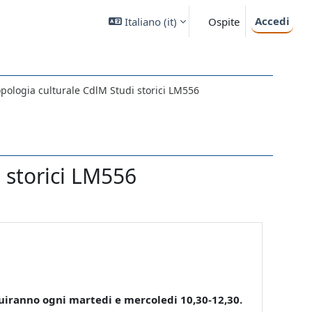
Accedi
Italiano ‎(it)‎
Ospite
opologia culturale CdlM Studi storici LM556
i storici LM556
uiranno ogni martedi e mercoledi 10,30-12,30.