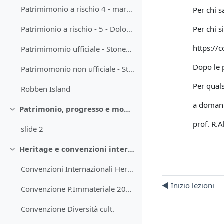
Patrimimonio a rischio 4 - marrakech piazza-jamaa-el-fna
Per chi 
Per chi s
Patrimionio a rischio - 5 - Dolomiti
https://
Patrimimomio ufficiale - Stonehenge
Dopo le p
Patrimomonio non ufficiale - Stonehenge
Per qual
Robben Island
a doman
Patrimonio, progresso e modernità
Minimizza
prof. R.A
slide 2
Heritage e convenzioni internazionali
Minimizza
Convenzioni Internazionali Heritage 1972
◀︎ Inizio lezioni
Convenzione P.Immateriale 2003
Convenzione Diversità cult.