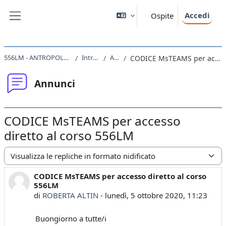
Vai al contenuto principale
Accedi
Ospite
Pannello laterale
556LM - ANTROPOLOGIA CULTURALE 2020
Introduzione
Annunci
CODICE MsTEAMS per accesso diretto al corso 556LM
Annunci
CODICE MsTEAMS per accesso
diretto al corso 556LM
Modalità visualizzazione
CODICE MsTEAMS per accesso diretto al corso
Numero di risposte: 0
556LM
di
ROBERTA ALTIN
-
lunedì, 5 ottobre 2020, 11:23
Buongiorno a tutte/i