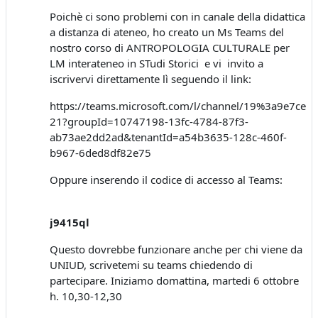
Poichè ci sono problemi con in canale della didattica
a distanza di ateneo, ho creato un Ms Teams del
nostro corso di ANTROPOLOGIA CULTURALE per
LM interateneo in STudi Storici e vi invito a
iscrivervi direttamente lì seguendo il link:
https://teams.microsoft.com/l/channel/19%3a9e7c
21?groupId=10747198-13fc-4784-87f3-
ab73ae2dd2ad&tenantId=a54b3635-128c-460f-
b967-6ded8df82e75
Oppure inserendo il codice di accesso al Teams:
j9415ql
Questo dovrebbe funzionare anche per chi viene da
UNIUD, scrivetemi su teams chiedendo di
partecipare. Iniziamo domattina, martedi 6 ottobre
h. 10,30-12,30