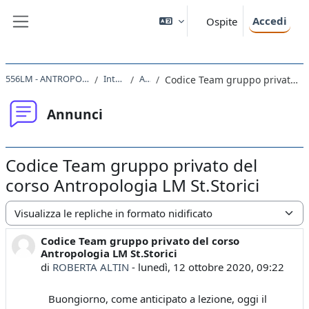
Vai al contenuto principale
Accedi
Ospite
Pannello laterale
556LM - ANTROPOLOGIA CULTURALE 2020
Introduzione
Annunci
Codice Team gruppo privato del corso Antropologia LM St.Storici
Annunci
Codice Team gruppo privato del
corso Antropologia LM St.Storici
Modalità visualizzazione
Codice Team gruppo privato del corso
Numero di risposte: 0
Antropologia LM St.Storici
di
ROBERTA ALTIN
-
lunedì, 12 ottobre 2020, 09:22
Buongiorno, come anticipato a lezione, oggi il