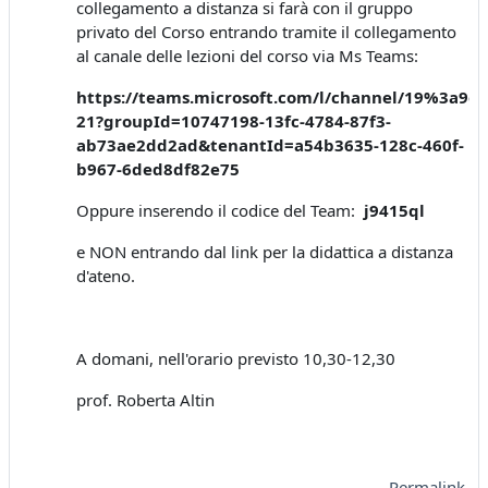
collegamento a distanza si farà con il gruppo
privato del Corso entrando tramite il collegamento
al canale delle lezioni del corso via Ms Teams:
https://teams.microsoft.com/l/channel/19%3a9
21?groupId=10747198-13fc-4784-87f3-
ab73ae2dd2ad&tenantId=a54b3635-128c-460f-
b967-6ded8df82e75
Oppure inserendo il codice del Team:
j9415ql
e NON entrando dal link per la didattica a distanza
d'ateno.
A domani, nell'orario previsto 10,30-12,30
prof. Roberta Altin
Permalink