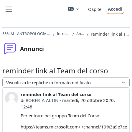
Vai al contenuto principale
Accedi
Ospite
Pannello laterale
556LM - ANTROPOLOGIA CULTURALE 2020
Introduzione
Annunci
reminder link al Team del corso
Annunci
reminder link al Team del corso
Modalità visualizzazione
reminder link al Team del corso
Numero di risposte: 0
di
ROBERTA ALTIN
-
martedì, 20 ottobre 2020,
12:48
Per entrare nel gruppo Team del Corso:
https://teams.microsoft.com/l/channel/19%3a9e7c