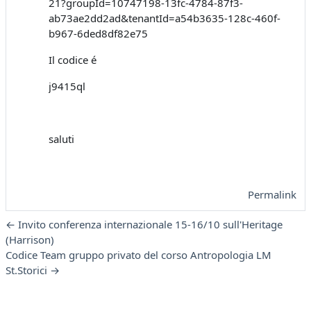
21?groupId=10747198-13fc-4784-87f3-
ab73ae2dd2ad&tenantId=a54b3635-128c-460f-
b967-6ded8df82e75
Il codice é
j9415ql
saluti
Permalink
← Invito conferenza internazionale 15-16/10 sull'Heritage
(Harrison)
Codice Team gruppo privato del corso Antropologia LM
St.Storici →