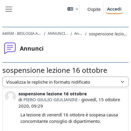
Vai al contenuto principale
Accedi
Ospite
Pannello laterale
640SM - BIOLOGIA ANIMALE 2020
ANNUNCI E AVVISI
Annunci
sospensione lezione 16 ottobre
Annunci
sospensione lezione 16 ottobre
Modalità visualizzazione
sospensione lezione 16 ottobre
Numero di risposte: 0
di
PIERO GIULIO GIULIANINI
-
giovedì, 15 ottobre
2020, 09:29
La lezione di venerdì 16 ottobre è sospesa causa
concomitante consiglio di dipartimento.