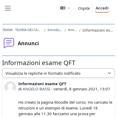
Vai al contenuto principale
Accedi
Ospite
Pannello laterale
760SM - TEORIA DEI CAMPI I 2020
Introduzione
Annunci
Informazioni esame QFT
Annunci
Informazioni esame QFT
Modalità visualizzazione
Informazioni esame QFT
Numero di risposte: 0
di
ANGELO BASSI
-
venerdì, 8 gennaio 2021, 13:07
Ho creato la pagina Moodle del corso. Ho caricato le
istruzioni e un esempio di esame. Lunedì 18
gennaio alle 11.30 facciamo una prova per