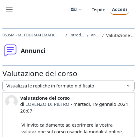
Vai al contenuto principale
Accedi
Ospite
Pannello laterale
050SM - METODI MATEMATICI DELLA FISICA 2020
Introduzione
Annunci
Valutazione del corso
Annunci
Valutazione del corso
Modalità visualizzazione
Valutazione del corso
Numero di risposte: 0
di
LORENZO DI PIETRO
-
martedì, 19 gennaio 2021,
20:07
Vi invito caldamente ad esprimere la vostra
valutazione sul corso usando la modalità online,