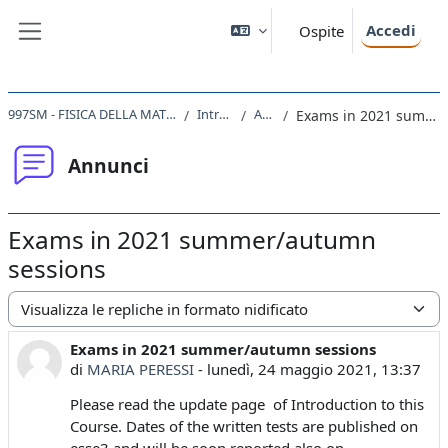
Vai al contenuto principale
Accedi
Ospite
Pannello laterale
997SM - FISICA DELLA MATERIA CONDENSATA I 2020
Introduction
Annunci
Exams in 2021 summer/autumn sessions
Annunci
Exams in 2021 summer/autumn
sessions
Modalità visualizzazione
Exams in 2021 summer/autumn sessions
Numero di risposte: 0
di
MARIA PERESSI
-
lunedì, 24 maggio 2021, 13:37
Please read the update page of Introduction to this
Course. Dates of the written tests are published on