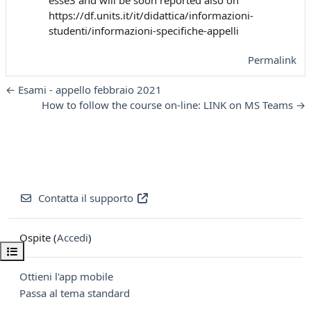
esse3 and will be soon reported also on
https://df.units.it/it/didattica/informazioni-
studenti/informazioni-specifiche-appelli
Permalink
← Esami - appello febbraio 2021
How to follow the course on-line: LINK on MS Teams →
Contatta il supporto
Ospite (
Accedi
)
Apri indice del corso
Ottieni l'app mobile
Passa al tema standard