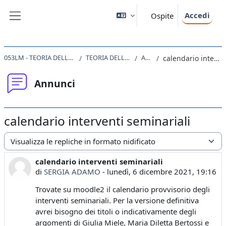
Vai al contenuto principale
Accedi
Ospite
Pannello laterale
053LM - TEORIA DELLA LETTERATURA 2021
TEORIA DELLA LETTERATURA
Annunci
calendario interventi seminariali
Annunci
calendario interventi seminariali
Modalità visualizzazione
calendario interventi seminariali
Numero di risposte: 0
di
SERGIA ADAMO
-
lunedì, 6 dicembre 2021, 19:16
Trovate su moodle2 il calendario provvisorio degli
interventi seminariali. Per la versione definitiva
avrei bisogno dei titoli o indicativamente degli
argomenti di Giulia Miele, Maria Diletta Bertossi e