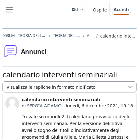
Vai al contenuto principale
Accedi
Ospite
Pannello laterale
053LM - TEORIA DELLA LETTERATURA 2021
TEORIA DELLA LETTERATURA
Annunci
calendario interventi seminariali
Annunci
calendario interventi seminariali
Modalità visualizzazione
calendario interventi seminariali
Numero di risposte: 0
di
SERGIA ADAMO
-
lunedì, 6 dicembre 2021, 19:16
Trovate su moodle2 il calendario provvisorio degli
interventi seminariali. Per la versione definitiva
avrei bisogno dei titoli o indicativamente degli
argomenti di Giulia Miele, Maria Diletta Bertossi e