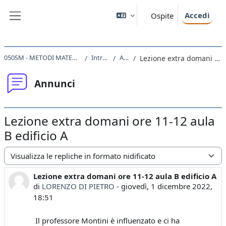
Vai al contenuto principale
Accedi
Ospite
Pannello laterale
050SM - METODI MATEMATICI DELLA FISICA 2022
Introduzione
Annunci
Lezione extra domani ore 11-12 aula B edificio A
Annunci
Lezione extra domani ore 11-12 aula
B edificio A
Modalità visualizzazione
Lezione extra domani ore 11-12 aula B edificio A
Numero di risposte: 0
di
LORENZO DI PIETRO
-
giovedì, 1 dicembre 2022,
18:51
Il professore Montini è influenzato e ci ha