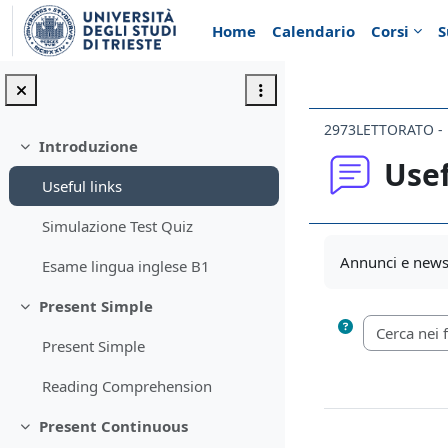
Vai al contenuto principale
Home
Calendario
Corsi
S
Introduzione
Minimizza
Usef
Useful links
Simulazione Test Quiz
Aggregazione de
Annunci e news 
Esame lingua inglese B1
Present Simple
Minimizza
Present Simple
Reading Comprehension
Present Continuous
Minimizza