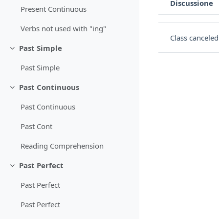
Discussione
Present Continuous
Stato
Elenco delle discu
Verbs not used with "ing"
Class cancele
Past Simple
Minimizza
Past Simple
Past Continuous
Minimizza
Past Continuous
Past Cont
Reading Comprehension
Past Perfect
Minimizza
Past Perfect
Past Perfect