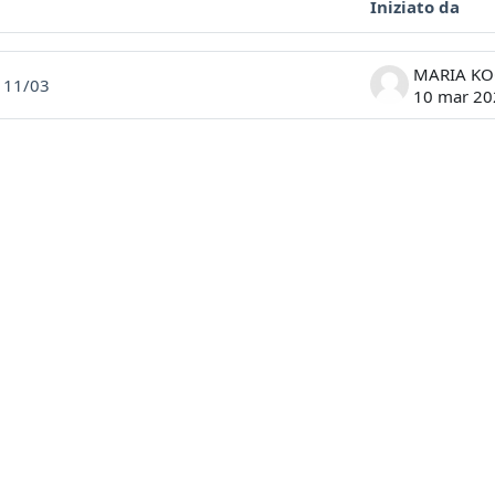
Iniziato da
ssioni. Visualizzazione di 1 discussioni su 1
d 11/03
10 mar 20