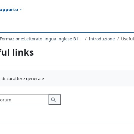
upporto
2973LETTORATO - Formazione:Lettorato lingua inglese B1 2023
Introduzione
Useful
ul links
i criteri
di carattere generale
Cerca nei forum
Cerca nei forum