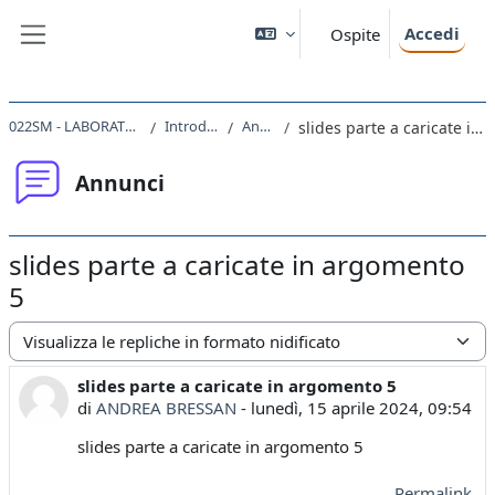
Vai al contenuto principale
Accedi
Ospite
Pannello laterale
022SM - LABORATORIO I 2023
Introduzione
Annunci
slides parte a caricate in argomento 5
Annunci
slides parte a caricate in argomento
5
Modalità visualizzazione
slides parte a caricate in argomento 5
Numero di risposte: 0
di
ANDREA BRESSAN
-
lunedì, 15 aprile 2024, 09:54
slides parte a caricate in argomento 5
Permalink