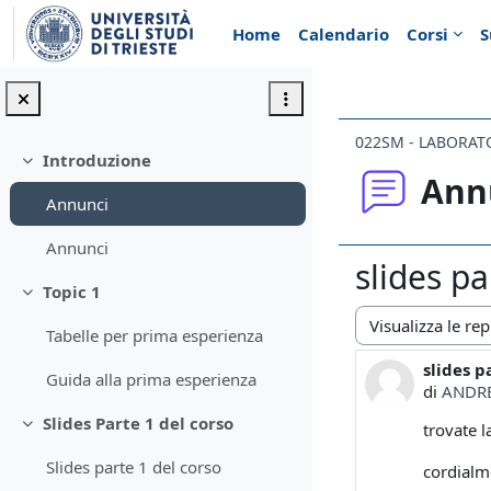
Vai al contenuto principale
Home
Calendario
Corsi
S
022SM - LABORATO
Introduzione
Minimizza
Ann
Annunci
Annunci
slides p
Topic 1
Minimizza
Tabelle per prima esperienza
Modalità visualiz
slides p
Numero d
Guida alla prima esperienza
di
ANDR
Slides Parte 1 del corso
trovate l
Minimizza
Slides parte 1 del corso
cordialm