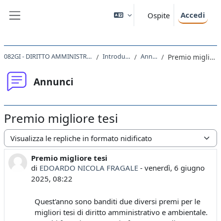
Vai al contenuto principale
Accedi
Ospite
Pannello laterale
082GI - DIRITTO AMMINISTRATIVO 2024
Introduzione
Annunci
Premio migliore tesi
Annunci
Premio migliore tesi
Modalità visualizzazione
Premio migliore tesi
Numero di risposte: 0
di
EDOARDO NICOLA FRAGALE
-
venerdì, 6 giugno
2025, 08:22
Quest'anno sono banditi due diversi premi per le
migliori tesi di diritto amministrativo e ambientale.