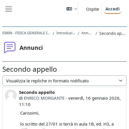
Vai al contenuto principale
Accedi
Ospite
Pannello laterale
038IN - FISICA GENERALE II 2025
Introduzione
Annunci
Secondo appello
Annunci
Secondo appello
Modalità visualizzazione
Secondo appello
Numero di risposte: 0
di
ENRICO MORGANTE
-
venerdì, 16 gennaio 2026,
11:10
Carissimi,
lo scritto del 27/01 si terrà in aula 1B, ed. H3, a